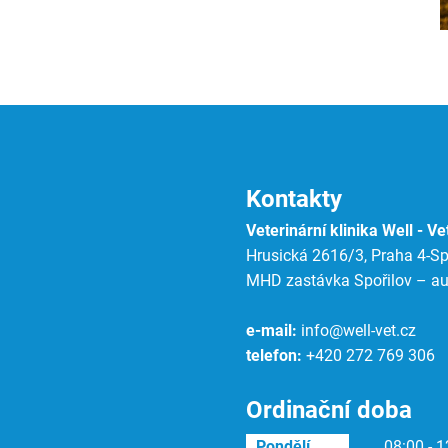
Kontakty
Veterinární klinika Well - Vet
Hrusická 2616/3, Praha 4-Spo
MHD zastávka Spořilov – au
e-mail:
info@well-vet.cz
telefon:
+420 272 769 306
Ordinační doba
Pondělí
08:00 - 1