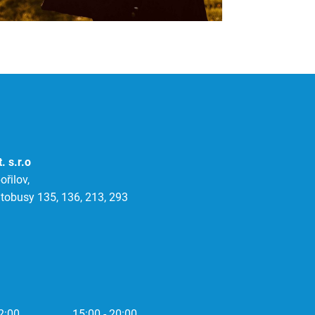
. s.r.o
řilov,
tobusy 135, 136, 213, 293
2:00
15:00 - 20:00