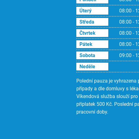
Úterý
08:00 - 1
Středa
08:00 - 1
Čtvrtek
08:00 - 1
Pátek
08:00 - 1
Sobota
09:00 - 1
Neděle
Polední pauza je vyhrazena p
případy a dle domluvy s léka
Víkendová služba slouží pro 
příplatek 500 Kč. Poslední 
pracovní doby.