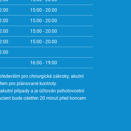
2:00
15:00 - 20:00
2:00
15:00 - 20:00
2:00
15:00 - 20:00
2:00
15:00 - 20:00
2:00
16:00 - 19:00
ředevším pro chirurgické zákroky, akutní
řem pro plánované kontroly.
akutní případy a je účtován pohotovostní
pacient bude ošetřen 20 minut před koncem