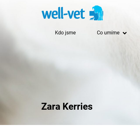
Kdo jsme
Co umíme
Zara Kerries