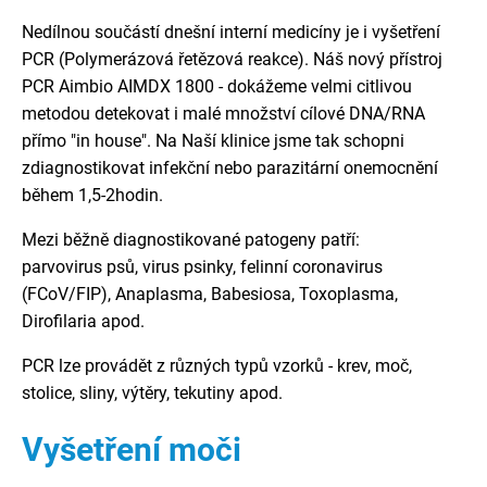
Nedílnou součástí dnešní interní medicíny je i vyšetření
PCR (Polymerázová řetězová reakce). Náš nový přístroj
PCR Aimbio AIMDX 1800 - dokážeme velmi citlivou
metodou detekovat i malé množství cílové DNA/RNA
přímo "in house". Na Naší klinice jsme tak schopni
zdiagnostikovat infekční nebo parazitární onemocnění
během 1,5-2hodin.
Mezi běžně diagnostikované patogeny patří:
parvovirus psů, virus psinky, felinní coronavirus
(FCoV/FIP), Anaplasma, Babesiosa, Toxoplasma,
Dirofilaria apod.
PCR lze provádět z různých typů vzorků - krev, moč,
stolice, sliny, výtěry, tekutiny apod.
Vyšetření moči