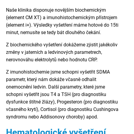
Naše klinika disponuje novějším biochemickým
(element CM XT) a imunohistochemickým přístrojem
(element i+). Výsledky vyšetření máme hotové do 15ti
minut, nemusíte se tedy bát dlouhého čekání.
Z biochemického vyšetření dokážeme zjistit jakékoliv
změny v jaterních a ledvinových parametrech,
nerovnováhu elektrolytů nebo hodnotu CRP.
Z imunohistochemie jsme schopni vyšetřit SDMA
parametr, který nám dokáže včasně odhalit
onemocnění ledvin. Další parametry, které jsme
schopni vyšetřit jsou T4 a TSH (pro diagnostiku
dysfunkce štítné žlázy), Progesteron (pro diagnostiku
včasného krytí), Cortisol (pro diagnostiku Cushingova
syndromu nebo Addisonovy choroby) apod.
Hematologické vyšetření