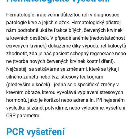
Hematologie hraje velmi důležitou roli v diagnostice
patologie krve a jejích složek. Hematologický přístroj
nám podrobně ukáže frakce bílých, červených krvinek
a krevních destiček. V případě anémie (nedostatečnost
červených krvinek) dokážeme díky výpočtu retikulocytů
zhodnotit, zda je náš pacient schopný regenerace nebo
ne (tvorba nových červených krvinek kostní dření).
Nejčastěji se setkáváme se změnami, které se týkají
silného zánětu nebo tvz. stresový leukogram
(především u koček) - jedná se o specifické změny v
krevním obraze, kterou vyvolává vyplavení stresových
hormonů, jako je kortizol nebo adrenalin. Při nejasném
výsledku si zánět potvrdíme, nebo vyloučíme, vyšetření
CRP parametru.
PCR vyšetření