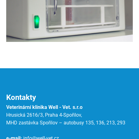
Kontakty
Veterinární klinika Well - Vet. s.r.o
Hrusická 2616/3, Praha 4-Spořilov,
MHD zastávka Spořilov – autobusy 135, 136, 213, 293
e-mail:
info@well-vet.cz