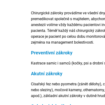
Chirurgické zákroky provádíme ve všední dny
premedikovat společně s majitelem, abychom 
anestezii volíme vždy každému pacientovi ind
pacienta. Téměř každý náš chirurgický zákro
operace je pacient po celou dobu monitorov
zejména na management bolestivosti.
Preventivní zákroky
Kastrace samic i samců (kočky, psi a drobní 
Akutní zákroky
Císařský řez nebo pyometra (zánět dělohy), ci
nebo sleziny), močové kameny, othematomy, 
apod.), základní akutní zákroky v dutině hrud