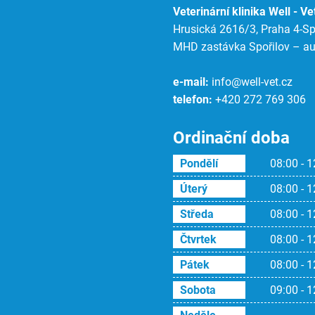
Veterinární klinika Well - Vet
Hrusická 2616/3, Praha 4-Spo
MHD zastávka Spořilov – au
e-mail:
info@well-vet.cz
telefon:
+420 272 769 306
Ordinační doba
Pondělí
08:00 - 1
Úterý
08:00 - 1
Středa
08:00 - 1
Čtvrtek
08:00 - 1
Pátek
08:00 - 1
Sobota
09:00 - 1