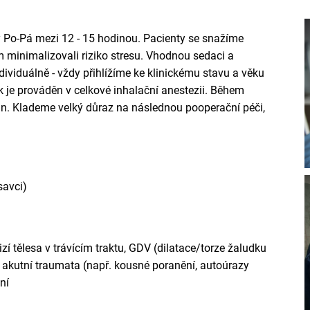
 Po-Pá mezi 12 - 15 hodinou. Pacienty se snažíme
minimalizovali riziko stresu. Vhodnou sedaci a
ividuálně - vždy přihlížíme ke klinickému stavu a věku
k je prováděn v celkové inhalační anestezii. Během
án. Klademe velký důraz na následnou pooperační péči,
savci)
zí tělesa v trávícím traktu, GDV (dilatace/torze žaludku
akutní traumata (např. kousné poranění, autoúrazy
ní