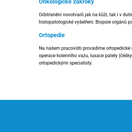
Onkologické zákroky
Odstranění novotvarů jak na kůži, tak i v dut
histopatologické vyšetření. Biopsie orgánů p
Ortopedie
Na našem pracovišti provádíme ortopedické úk
operace kolenního vazu, luxace pately (čéšky
ortopedickými specialisty.