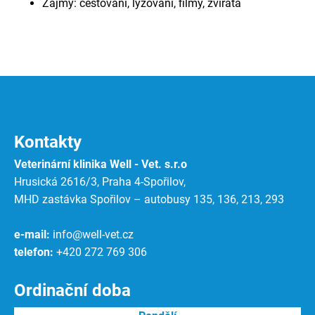
Zájmy: cestování, lyžování, filmy, zvířata
Kontakty
Veterinární klinika Well - Vet. s.r.o
Hrusická 2616/3, Praha 4-Spořilov,
MHD zastávka Spořilov – autobusy 135, 136, 213, 293
e-mail:
info@well-vet.cz
telefon:
+420 272 769 306
Ordinační doba