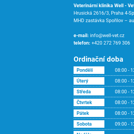
Veterinární klinika Well - Vet
Hrusická 2616/3, Praha 4-Spo
MHD zastávka Spořilov – au
e-mail:
info@well-vet.cz
telefon:
+420 272 769 306
Ordinační doba
Pondělí
08:00 - 1
Úterý
08:00 - 1
Středa
08:00 - 1
Čtvrtek
08:00 - 1
Pátek
08:00 - 1
Sobota
09:00 - 1